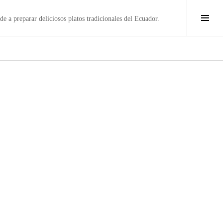
Alte
e a preparar deliciosos platos tradicionales del Ecuador.
barr
later