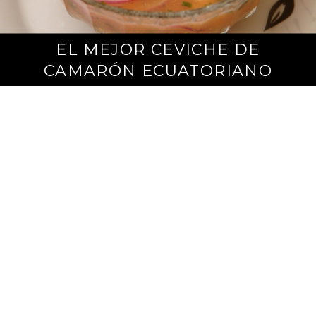
EL MEJOR CEVICHE DE
m
a
CAMARÓN ECUATORIANO
r
z
o
1
9
,
2
0
1
6