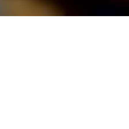
El bollo de pescado ecuatoriano es un platillo típico tradicional
de la costa. Se prepara haciendo una masa de plátano verde, la
cual se pone en hojas de plátano, y se rellena con un condumio
de pescado. Se cocina a vapor – igual que los tamales,
hayacas
, humitas. Se sirve con limón, salsa de cebolla curtida,
salsa de maní, ají, etc.