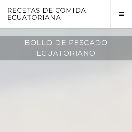
Saltar
RECETAS DE COMIDA
al
Alte
ECUATORIANA
contenido
barr
later
BOLLO DE PESCADO
m
a
ECUATORIANO
r
z
o
1
2
,
2
0
1
6