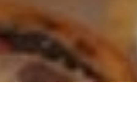
El mote con chicharrón es una de las cosas más ricas y
deliciosas que se pueden comer. Se me hace agua la boca de
solo pensar en esta delicia – y ni hablar de todos los recuerdos
de los años de juventud donde íbamos de paseo a algún
pueblito y terminábamos disfrutando – muertos de hambre – de
este platillo.